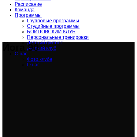
Расписание
Команда
Программы
Групповые программы
Студийные программы
БОЙЦОВСКИЙ КЛУБ
Персональные тренировки
Детский фитнес
Йога 90
Детский клуб
О нас
Фото клуба
О нас