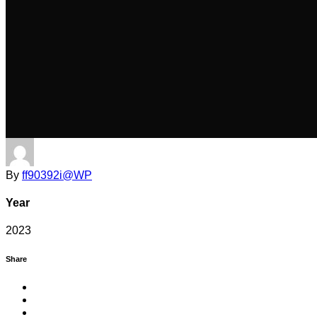
By
ff90392i@WP
Year
2023
Share