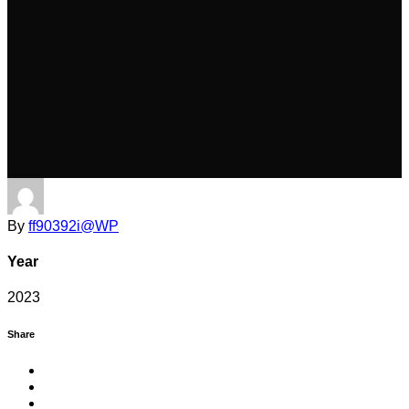
By
ff90392i@WP
Year
2023
Share