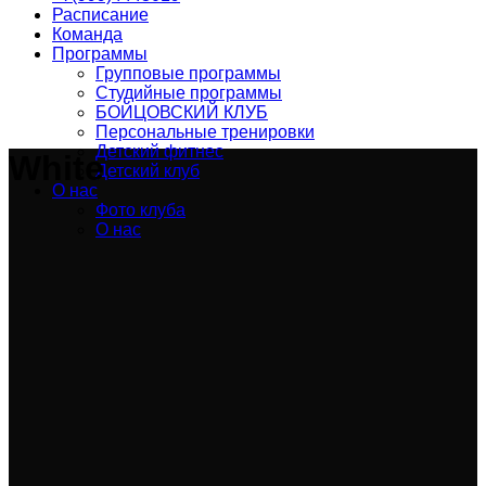
Расписание
Команда
Программы
Групповые программы
Студийные программы
БОЙЦОВСКИЙ КЛУБ
Персональные тренировки
Детский фитнес
White
Детский клуб
О нас
Фото клуба
О нас