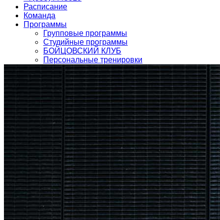
Расписание
Команда
Программы
Групповые программы
Студийные программы
БОЙЦОВСКИЙ КЛУБ
Персональные тренировки
Детский фитнес
Детский клуб
О нас
Фото клуба
О нас