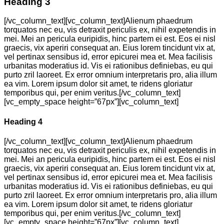
Heading 3
[/vc_column_text][vc_column_text]Alienum phaedrum
torquatos nec eu, vis detraxit periculis ex, nihil expetendis in
mei. Mei an pericula euripidis, hinc partem ei est. Eos ei nisl
graecis, vix aperiri consequat an. Eius lorem tincidunt vix at,
vel pertinax sensibus id, error epicurei mea et. Mea facilisis
urbanitas moderatius id. Vis ei rationibus definiebas, eu qui
purto zril laoreet. Ex error omnium interpretaris pro, alia illum
ea vim. Lorem ipsum dolor sit amet, te ridens gloriatur
temporibus qui, per enim veritus.[/vc_column_text]
[vc_empty_space height=”67px”][vc_column_text]
Heading 4
[/vc_column_text][vc_column_text]Alienum phaedrum
torquatos nec eu, vis detraxit periculis ex, nihil expetendis in
mei. Mei an pericula euripidis, hinc partem ei est. Eos ei nisl
graecis, vix aperiri consequat an. Eius lorem tincidunt vix at,
vel pertinax sensibus id, error epicurei mea et. Mea facilisis
urbanitas moderatius id. Vis ei rationibus definiebas, eu qui
purto zril laoreet. Ex error omnium interpretaris pro, alia illum
ea vim. Lorem ipsum dolor sit amet, te ridens gloriatur
temporibus qui, per enim veritus.[/vc_column_text]
[vc_empty_space height=”67px”][vc_column_text]