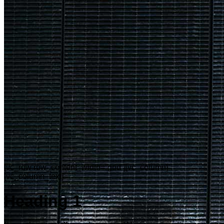
[vc_row row_content_width=”grid”][vc_column]
[vc_column_text]
Heading 1