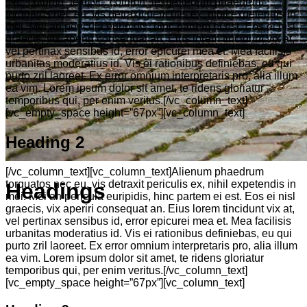
[/vc_column_text][vc_column_text]Alienum phaedrum
torquatos nec eu, vis detraxit periculis ex, nihil expetendis in
mei. Mei an pericula euripidis, hinc partem ei est. Eos ei nisl
graecis, vix aperiri consequat an. Eius lorem tincidunt vix at,
vel pertinax sensibus id, error epicurei mea et. Mea facilisis
urbanitas moderatius id. Vis ei rationibus definiebas, eu qui
purto zril laoreet. Ex error omnium interpretaris pro, alia illum
ea vim. Lorem ipsum dolor sit amet, te ridens gloriatur
temporibus qui, per enim veritus.[/vc_column_text]
[vc_empty_space height=”67px”][vc_column_text]
Heading 2
[/vc_column_text][vc_column_text]Alienum phaedrum
torquatos nec eu, vis detraxit periculis ex, nihil expetendis in
Headings
mei. Mei an pericula euripidis, hinc partem ei est. Eos ei nisl
graecis, vix aperiri consequat an. Eius lorem tincidunt vix at,
vel pertinax sensibus id, error epicurei mea et. Mea facilisis
urbanitas moderatius id. Vis ei rationibus definiebas, eu qui
purto zril laoreet. Ex error omnium interpretaris pro, alia illum
ea vim. Lorem ipsum dolor sit amet, te ridens gloriatur
temporibus qui, per enim veritus.[/vc_column_text]
[vc_empty_space height=”67px”][vc_column_text]