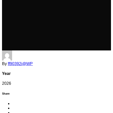
By
ff90392i@WP
Year
2026
Share