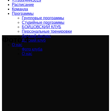
+7(999)4443019
Расписание
Команда
Программы
Групповые программы
Студийные программы
БОЙЦОВСКИЙ КЛУБ
Персональные тренировки
Детский фитнес
Фото 4
Детский клуб
О нас
Фото клуба
О нас